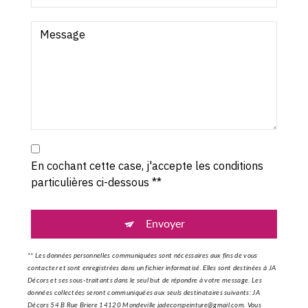
En cochant cette case, j'accepte les conditions
particulières ci-dessous **
Envoyer
** Les données personnelles communiquées sont nécessaires aux fins de vous
contacter et sont enregistrées dans un fichier informatisé. Elles sont destinées à JA
Décors et ses sous-traitants dans le seul but de répondre à votre message. Les
données collectées seront communiquées aux seuls destinataires suivants: JA
Décors 54 B Rue Briere 14120 Mondeville jadecorspeinture@gmail.com. Vous