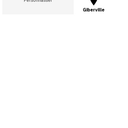
Personnaliser
Mondeville
Giberville
Colombelle
Cormelles le royal
Cagny
Fleury sur orne
Ifs
Argence