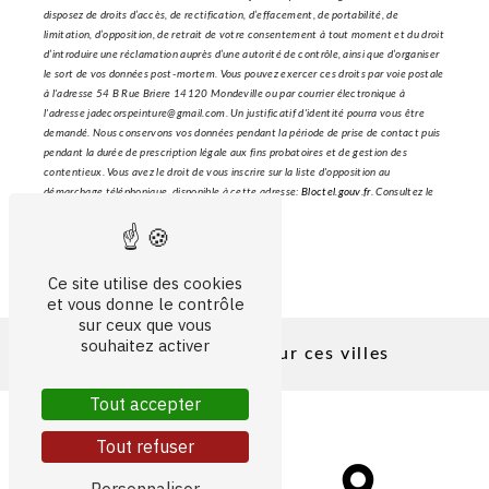
disposez de droits d’accès, de rectification, d’effacement, de portabilité, de
limitation, d’opposition, de retrait de votre consentement à tout moment et du droit
d’introduire une réclamation auprès d’une autorité de contrôle, ainsi que d’organiser
le sort de vos données post-mortem. Vous pouvez exercer ces droits par voie postale
à l'adresse 54 B Rue Briere 14120 Mondeville ou par courrier électronique à
l'adresse jadecorspeinture@gmail.com. Un justificatif d'identité pourra vous être
demandé. Nous conservons vos données pendant la période de prise de contact puis
pendant la durée de prescription légale aux fins probatoires et de gestion des
contentieux. Vous avez le droit de vous inscrire sur la liste d'opposition au
démarchage téléphonique, disponible à cette adresse:
Bloctel.gouv.fr
. Consultez le
site cnil.fr pour plus d’informations sur vos droits.
Ce site utilise des cookies
et vous donne le contrôle
sur ceux que vous
souhaitez activer
Nous intervenons sur ces villes
Tout accepter
Tout refuser