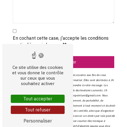
En cochant cette case, j'accepte les conditions
particulières ci-dessous **
Envoyer
Ce site utilise des cookies
et vous donne le contrôle
** Les données personnelles communiquées sont nécessaires aux fins de vous
sur ceux que vous
contacter et sont enregistrées dans un fichier informatisé. Elles sont destinées à JA
souhaitez activer
Décors et ses sous-traitants dans le seul but de répondre à votre message. Les
données collectées seront communiquées aux seuls destinataires suivants: JA
Décors 54 B Rue Briere 14120 Mondeville jadecorspeinture@gmail.com. Vous
Tout accepter
disposez de droits d’accès, de rectification, d’effacement, de portabilité, de
limitation, d’opposition, de retrait de votre consentement à tout moment et du droit
Tout refuser
d’introduire une réclamation auprès d’une autorité de contrôle, ainsi que d’organiser
le sort de vos données post-mortem. Vous pouvez exercer ces droits par voie postale
Personnaliser
à l'adresse 54 B Rue Briere 14120 Mondeville ou par courrier électronique à
l'adresse jadecorspeinture@gmail.com. Un justificatif d'identité pourra vous être