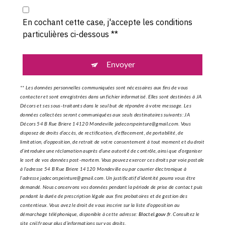
En cochant cette case, j'accepte les conditions
particulières ci-dessous **
Envoyer
** Les données personnelles communiquées sont nécessaires aux fins de vous
contacter et sont enregistrées dans un fichier informatisé. Elles sont destinées à JA
Décors et ses sous-traitants dans le seul but de répondre à votre message. Les
données collectées seront communiquées aux seuls destinataires suivants: JA
Décors 54 B Rue Briere 14120 Mondeville jadecorspeinture@gmail.com. Vous
disposez de droits d’accès, de rectification, d’effacement, de portabilité, de
limitation, d’opposition, de retrait de votre consentement à tout moment et du droit
d’introduire une réclamation auprès d’une autorité de contrôle, ainsi que d’organiser
le sort de vos données post-mortem. Vous pouvez exercer ces droits par voie postale
à l'adresse 54 B Rue Briere 14120 Mondeville ou par courrier électronique à
l'adresse jadecorspeinture@gmail.com. Un justificatif d'identité pourra vous être
demandé. Nous conservons vos données pendant la période de prise de contact puis
pendant la durée de prescription légale aux fins probatoires et de gestion des
contentieux. Vous avez le droit de vous inscrire sur la liste d'opposition au
démarchage téléphonique, disponible à cette adresse:
Bloctel.gouv.fr
. Consultez le
site cnil.fr pour plus d’informations sur vos droits.